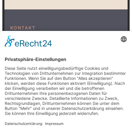
KONTAKT
Hildesheimer Str. 14a
15366 Neuenhagen
0151 50744404
DATENSCHUTZ
IMPRESSUM
SOCIAL MEDIA