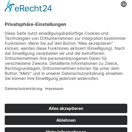
KONTAKT
Hildesheimer Str. 14a
15366 Neuenhagen
0151 50744404
DATENSCHUTZ
IMPRESSUM
SOCIAL MEDIA